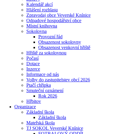
Kalendář akcí
Hlášení rozhlasu
Zpravodaj obce Veverské Knínice
Odpadové hospodářství obce
Místní knihovna
Sokolovna
Provozní řád
Obsazenost sokolovny
Obsazenost venkovní hřiště
Hřiště za sokolovnou
Počasí
Dotace
Inzerce
Informace od nás
Volby do zastupitelstev obcí 2026
Ptačí chřipka
Smuteční oznámení
Rok 2026
Hřbitov
Organizace
Základní škola
Základní škola
Mateřská škola
TJ SOKOL Veverské Knínice
FOTBALOVÝ ODDÍL