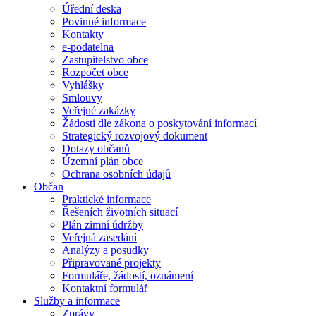
Úřední deska
Povinné informace
Kontakty
e-podatelna
Zastupitelstvo obce
Rozpočet obce
Vyhlášky
Smlouvy
Veřejné zakázky
Žádosti dle zákona o poskytování informací
Strategický rozvojový dokument
Dotazy občanů
Územní plán obce
Ochrana osobních údajů
Občan
Praktické informace
Řešeních životních situací
Plán zimní údržby
Veřejná zasedání
Analýzy a posudky
Připravované projekty
Formuláře, žádostí, oznámení
Kontaktní formulář
Služby a informace
Zprávy