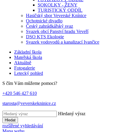
SOKOLKY - ŽENY
TURISTICKÝ ODDÍL
Hasičský sbor Veverské Knínice
Ochotnické divadlo
Český zahrádkářský svaz
Svazek obcí Panství hradu Veveří
DSO KTS Ekologie
Svazek vodovodů a kanalizací Ivančice
Základní škola
Mateřská škola
Aktuálně
Fotogalerie
Letecký pohled
S čím Vám můžeme pomoci?
+420 546 427 610
starosta@veverskekninice.cz
Hledaný výraz
Hledat
rozšířené vyhledávání
Mapa webu