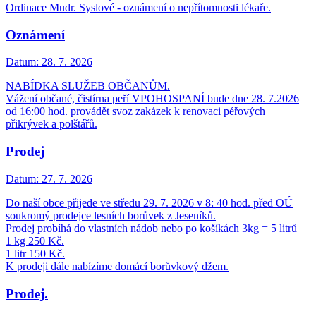
Ordinace Mudr. Syslové - oznámení o nepřítomnosti lékaře.
Oznámení
Datum:
28. 7. 2026
NABÍDKA SLUŽEB OBČANŮM.
Vážení občané, čistírna peří VPOHOSPANÍ bude dne 28. 7.2026
od 16:00 hod. provádět svoz zakázek k renovaci péřových
přikrývek a polštářů.
Prodej
Datum:
27. 7. 2026
Do naší obce přijede ve středu 29. 7. 2026 v 8: 40 hod. před OÚ
soukromý prodejce lesních borůvek z Jeseníků.
Prodej probíhá do vlastních nádob nebo po košíkách 3kg = 5 litrů
1 kg 250 Kč.
1 litr 150 Kč.
K prodeji dále nabízíme domácí borůvkový džem.
Prodej.