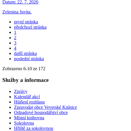
Datum:
22. 7. 2026
Zelenina Juvita.
první stránka
předchozí stránka
1
2
3
4
další stránka
poslední stránka
Zobrazeno
6
-
10
ze 172
Služby a informace
Zprávy
Kalendář akcí
Hlášení rozhlasu
Zpravodaj obce Veverské Knínice
Odpadové hospodářství obce
Místní knihovna
Sokolovna
Hřiště za sokolovnou