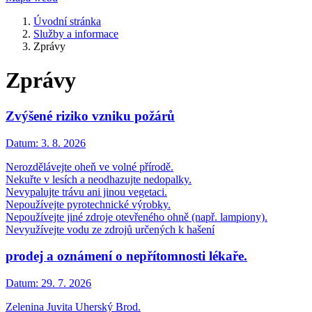
Úvodní stránka
Služby a informace
Zprávy
Zprávy
Zvýšené riziko vzniku požárů
Datum:
3. 8. 2026
Nerozdělávejte oheň ve volné přírodě.
Nekuřte v lesích a neodhazujte nedopalky.
Nevypalujte trávu ani jinou vegetaci.
Nepoužívejte pyrotechnické výrobky.
Nepoužívejte jiné zdroje otevřeného ohně (např. lampiony).
Nevyužívejte vodu ze zdrojů určených k hašení
prodej a oznámení o nepřítomnosti lékaře.
Datum:
29. 7. 2026
Zelenina Juvita Uherský Brod.