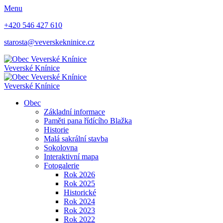
Menu
+420 546 427 610
starosta@veverskekninice.cz
Veverské Knínice
Veverské Knínice
Obec
Základní informace
Paměti pana řídícího Blažka
Historie
Malá sakrální stavba
Sokolovna
Interaktivní mapa
Fotogalerie
Rok 2026
Rok 2025
Historické
Rok 2024
Rok 2023
Rok 2022