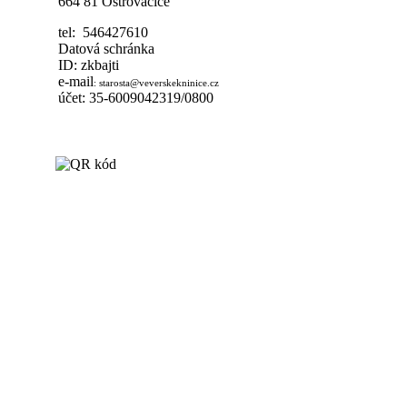
664 81 Ostrovačice
tel: 546427610
Datová schránka
ID: zkbajti
e-mail
:
starosta@veverskekninice.cz
účet: 35-6009042319/0800