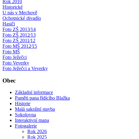
Rok 2010
Historické
U nás v Mechově
Ochotnické divadlo
Hasiči
Foto ZŠ 2013⁄14
Foto ZŠ 2012⁄13
Foto ZŠ 2011⁄12
Foto MŠ 2012⁄15
Foto MŠ
Foto Ježečci
Foto Veverky
Foto Ježečci a Veverky
Obec
Základní informace
Paměti pana řídícího Blažka
Historie
Malá sakrální stavba
Sokolovna
Interaktivní mapa
Fotogalerie
Rok 2026
Rok 2025