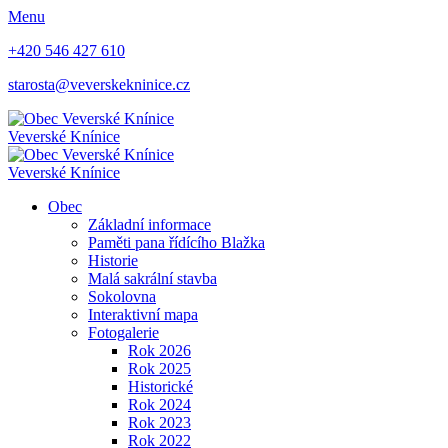
Menu
+420 546 427 610
starosta@veverskekninice.cz
Veverské Knínice
Veverské Knínice
Obec
Základní informace
Paměti pana řídícího Blažka
Historie
Malá sakrální stavba
Sokolovna
Interaktivní mapa
Fotogalerie
Rok 2026
Rok 2025
Historické
Rok 2024
Rok 2023
Rok 2022