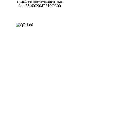
e-mail
:
starosta@veverskekninice.cz
účet: 35-6009042319/0800