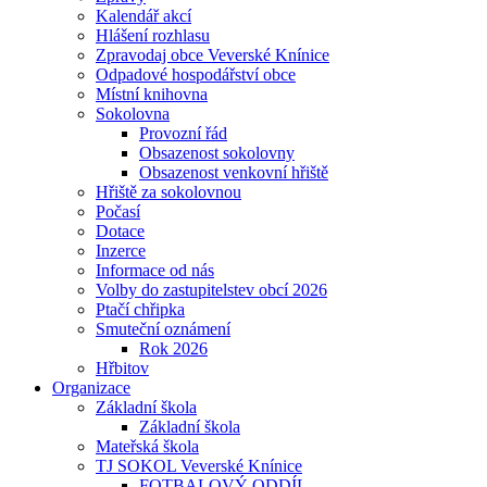
Kalendář akcí
Hlášení rozhlasu
Zpravodaj obce Veverské Knínice
Odpadové hospodářství obce
Místní knihovna
Sokolovna
Provozní řád
Obsazenost sokolovny
Obsazenost venkovní hřiště
Hřiště za sokolovnou
Počasí
Dotace
Inzerce
Informace od nás
Volby do zastupitelstev obcí 2026
Ptačí chřipka
Smuteční oznámení
Rok 2026
Hřbitov
Organizace
Základní škola
Základní škola
Mateřská škola
TJ SOKOL Veverské Knínice
FOTBALOVÝ ODDÍL