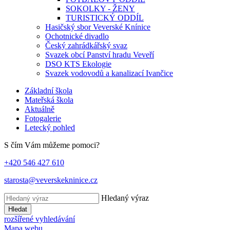
SOKOLKY - ŽENY
TURISTICKÝ ODDÍL
Hasičský sbor Veverské Knínice
Ochotnické divadlo
Český zahrádkářský svaz
Svazek obcí Panství hradu Veveří
DSO KTS Ekologie
Svazek vodovodů a kanalizací Ivančice
Základní škola
Mateřská škola
Aktuálně
Fotogalerie
Letecký pohled
S čím Vám můžeme pomoci?
+420 546 427 610
starosta@veverskekninice.cz
Hledaný výraz
Hledat
rozšířené vyhledávání
Mapa webu