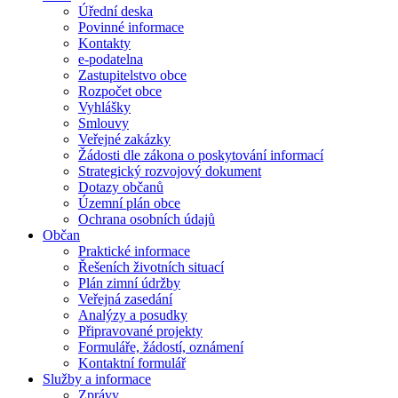
Úřední deska
Povinné informace
Kontakty
e-podatelna
Zastupitelstvo obce
Rozpočet obce
Vyhlášky
Smlouvy
Veřejné zakázky
Žádosti dle zákona o poskytování informací
Strategický rozvojový dokument
Dotazy občanů
Územní plán obce
Ochrana osobních údajů
Občan
Praktické informace
Řešeních životních situací
Plán zimní údržby
Veřejná zasedání
Analýzy a posudky
Připravované projekty
Formuláře, žádostí, oznámení
Kontaktní formulář
Služby a informace
Zprávy