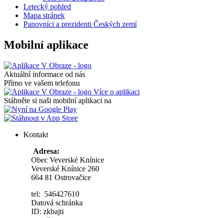
Letecký pohled
Mapa stránek
Panovníci a prezidenti Českých zemí
Mobilní aplikace
Aktuální informace od nás
Přímo ve vašem telefonu
Více o aplikaci
Stáhněte si naši mobilní aplikaci na
Kontakt
Adresa:
Obec Veverské Knínice
Veverské Knínice 260
664 81 Ostrovačice
tel: 546427610
Datová schránka
ID: zkbajti