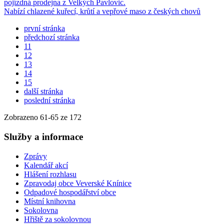
pojízdná prodejna z Velkých Pavlovic.
Nabízí chlazené kuřecí, krůtí a vepřové maso z českých chovů
první stránka
předchozí stránka
11
12
13
14
15
další stránka
poslední stránka
Zobrazeno
61
-
65
ze 172
Služby a informace
Zprávy
Kalendář akcí
Hlášení rozhlasu
Zpravodaj obce Veverské Knínice
Odpadové hospodářství obce
Místní knihovna
Sokolovna
Hřiště za sokolovnou