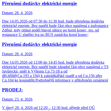
Přerušení dodávky elektrické energie
Datum:
28. 4. 2026
Dne 14.05.2026 od 07:30 do 11:30 hod. bude přerušena dodávka
elektrické energie. Bez napětí bude část obce napájená z trafostanice
Zděná, tedy oblast podél hlavní silnice po horní konec, res. od
restaurace U zlatého lva po BUS zastávku horní konec;
Přerušení dodávky elektrické energie
Datum:
28. 4. 2026
Dne 14.05.2026 od 12:00 do 14:45 hod. bude přerušena dodávka
elektrické energie. Bez napětí bude západní část obce napájená z TS
Javůrecká, směr k Výhonu č.p.73-18 a od
dět.hřiště(č.p.193 a 194) k zahrádkářské osadě a od č.p.156 přes
č.p.104 ke koupališti.Podrobnější informace v přiloženém oznámení
PRODEJ:
Datum:
23. 4. 2026
V úterý 28. 4. 2026 od 12:20 – 12:30 hod. přijede před OÚ