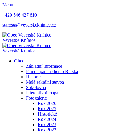
Menu
+420 546 427 610
starosta@veverskekninice.cz
Veverské Knínice
Veverské Knínice
Obec
Základní informace
Paměti pana řídícího Blažka
Historie
Malá sakrální stavba
Sokolovna
Interaktivní mapa
Fotogalerie
Rok 2026
Rok 2025
Historické
Rok 2024
Rok 2023
Rok 2022