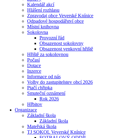
Kalendář akcí
Hlášení rozhlasu
Zpravodaj obce Veverské Knínice
Odpadové hospodářství obce
Místní knihovna
Sokolovna
Provozní řád
Obsazenost sokolovny
Obsazenost venkovní hřiště
Hřiště za sokolovnou
Počasí
Dotace
Inzerce
Informace od nás
Volby do zastupitelstev obcí 2026
Ptačí chřipka
Smuteční oznámení
Rok 2026
Hřbitov
Organizace
Základní škola
Základní škola
Mateřská škola
TJ SOKOL Veverské Knínice
FOTBALOVÝ ODDÍL