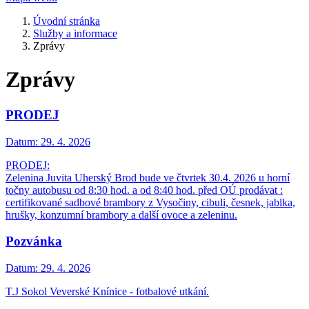
Úvodní stránka
Služby a informace
Zprávy
Zprávy
PRODEJ
Datum:
29. 4. 2026
PRODEJ:
Zelenina Juvita Uherský Brod bude ve čtvrtek 30.4. 2026 u horní
točny autobusu od 8:30 hod. a od 8:40 hod. před OÚ prodávat :
certifikované sadbové brambory z Vysočiny, cibuli, česnek, jablka,
hrušky, konzumní brambory a další ovoce a zeleninu.
Pozvánka
Datum:
29. 4. 2026
T.J Sokol Veverské Knínice - fotbalové utkání.