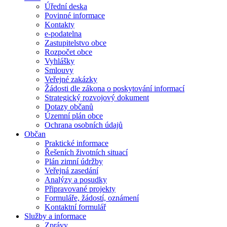
Úřední deska
Povinné informace
Kontakty
e-podatelna
Zastupitelstvo obce
Rozpočet obce
Vyhlášky
Smlouvy
Veřejné zakázky
Žádosti dle zákona o poskytování informací
Strategický rozvojový dokument
Dotazy občanů
Územní plán obce
Ochrana osobních údajů
Občan
Praktické informace
Řešeních životních situací
Plán zimní údržby
Veřejná zasedání
Analýzy a posudky
Připravované projekty
Formuláře, žádostí, oznámení
Kontaktní formulář
Služby a informace
Zprávy