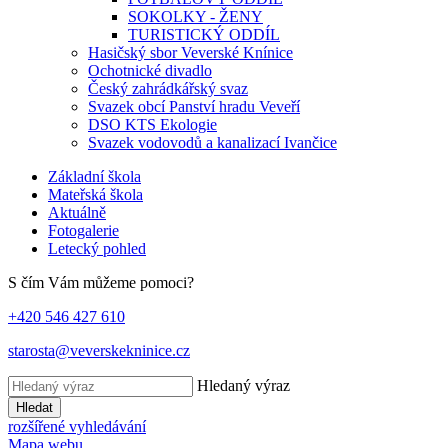
SOKOLKY - ŽENY
TURISTICKÝ ODDÍL
Hasičský sbor Veverské Knínice
Ochotnické divadlo
Český zahrádkářský svaz
Svazek obcí Panství hradu Veveří
DSO KTS Ekologie
Svazek vodovodů a kanalizací Ivančice
Základní škola
Mateřská škola
Aktuálně
Fotogalerie
Letecký pohled
S čím Vám můžeme pomoci?
+420 546 427 610
starosta@veverskekninice.cz
Hledaný výraz
Hledat
rozšířené vyhledávání
Mapa webu