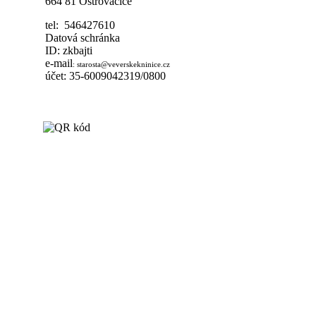
664 81 Ostrovačice
tel: 546427610
Datová schránka
ID: zkbajti
e-mail
:
starosta@veverskekninice.cz
účet: 35-6009042319/0800