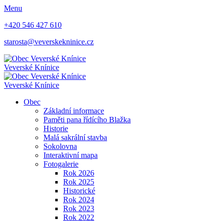
Menu
+420 546 427 610
starosta@veverskekninice.cz
Veverské Knínice
Veverské Knínice
Obec
Základní informace
Paměti pana řídícího Blažka
Historie
Malá sakrální stavba
Sokolovna
Interaktivní mapa
Fotogalerie
Rok 2026
Rok 2025
Historické
Rok 2024
Rok 2023
Rok 2022