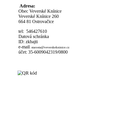
Adresa:
Obec Veverské Knínice
Veverské Knínice 260
664 81 Ostrovačice
tel: 546427610
Datová schránka
ID: zkbajti
e-mail
:
starosta@veverskekninice.cz
účet: 35-6009042319/0800