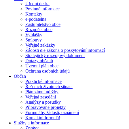
Úřední deska
Povinné informace
Kontakty
e-podatelna
Zastupitelstvo obce
Rozpočet obce
Vyhlášky
Smlouvy
Veřejné zakázky
Žádosti dle zákona o poskytování informací
Strategický rozvojový dokument
Dotazy občanů
Územní plán obce
Ochrana osobních údajů
Občan
Praktické informace
Řešeních životních situací
Plán zimní údržby
Veřejná zasedání
Analýzy a posudky
Připravované projekty
Formuláře, žádostí, oznámení
Kontaktní formulář
Služby a informace
Zprávy