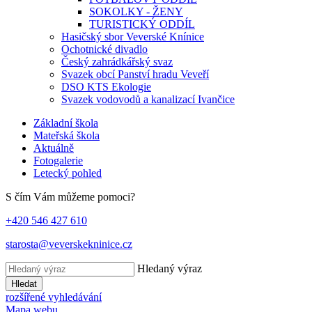
SOKOLKY - ŽENY
TURISTICKÝ ODDÍL
Hasičský sbor Veverské Knínice
Ochotnické divadlo
Český zahrádkářský svaz
Svazek obcí Panství hradu Veveří
DSO KTS Ekologie
Svazek vodovodů a kanalizací Ivančice
Základní škola
Mateřská škola
Aktuálně
Fotogalerie
Letecký pohled
S čím Vám můžeme pomoci?
+420 546 427 610
starosta@veverskekninice.cz
Hledaný výraz
Hledat
rozšířené vyhledávání
Mapa webu