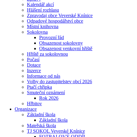
Kalendář akcí
Hlášení rozhlasu
Zpravodaj obce Veverské Knínice
Odpadové hospodářství obce
Místní knihovna
Sokolovna
Provozní řád
Obsazenost sokolovny
Obsazenost venkovní hřiště
Hřiště za sokolovnou
Počasí
Dotace
Inzerce
Informace od nás
Volby do zastupitelstev obcí 2026
Ptačí chřipka
Smuteční oznámení
Rok 2026
Hřbitov
Organizace
Základní škola
Základní škola
Mateřská škola
TJ SOKOL Veverské Knínice
FOTBALOVÝ ODDÍL