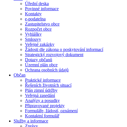
Úřední deska
Povinné informace
Kontakty
e-podatelna
Zastupitelstvo obce
Rozpočet obce
Vyhlášky
Smlouvy
Veřejné zakázky
Žádosti dle zákona o poskytování informací
Strategický rozvojový dokument
Dotazy občanů
Územní plán obce
Ochrana osobních údajů
Občan
Praktické informace
Řešeních životních situací
Plán zimní údržby
Veřejná zasedání
Analýzy a posudky
Připravované projekty
Formuláře, žádostí, oznámení
Kontaktní formulář
Služby a informace
Zprávy