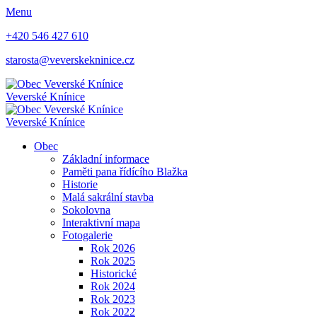
Menu
+420 546 427 610
starosta@veverskekninice.cz
Veverské Knínice
Veverské Knínice
Obec
Základní informace
Paměti pana řídícího Blažka
Historie
Malá sakrální stavba
Sokolovna
Interaktivní mapa
Fotogalerie
Rok 2026
Rok 2025
Historické
Rok 2024
Rok 2023
Rok 2022