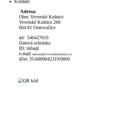
Kontakt
Adresa:
Obec Veverské Knínice
Veverské Knínice 260
664 81 Ostrovačice
tel: 546427610
Datová schránka
ID: zkbajti
e-mail
:
starosta@veverskekninice.cz
účet: 35-6009042319/0800