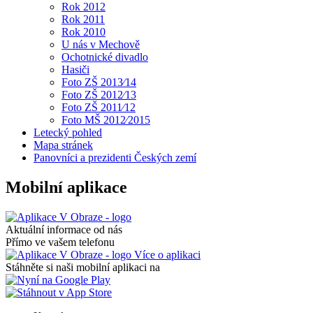
Rok 2012
Rok 2011
Rok 2010
U nás v Mechově
Ochotnické divadlo
Hasiči
Foto ZŠ 2013⁄14
Foto ZŠ 2012⁄13
Foto ZŠ 2011⁄12
Foto MŠ 2012⁄2015
Letecký pohled
Mapa stránek
Panovníci a prezidenti Českých zemí
Mobilní aplikace
Aktuální informace od nás
Přímo ve vašem telefonu
Více o aplikaci
Stáhněte si naši mobilní aplikaci na