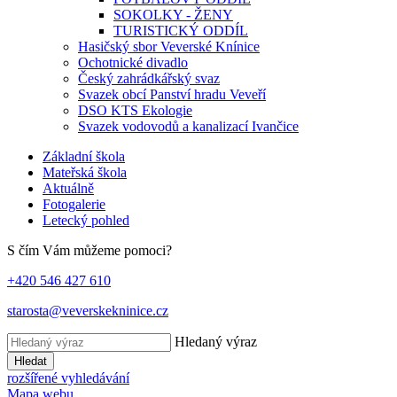
SOKOLKY - ŽENY
TURISTICKÝ ODDÍL
Hasičský sbor Veverské Knínice
Ochotnické divadlo
Český zahrádkářský svaz
Svazek obcí Panství hradu Veveří
DSO KTS Ekologie
Svazek vodovodů a kanalizací Ivančice
Základní škola
Mateřská škola
Aktuálně
Fotogalerie
Letecký pohled
S čím Vám můžeme pomoci?
+420 546 427 610
starosta@veverskekninice.cz
Hledaný výraz
Hledat
rozšířené vyhledávání
Mapa webu