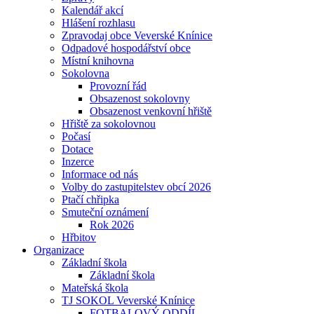
Kalendář akcí
Hlášení rozhlasu
Zpravodaj obce Veverské Knínice
Odpadové hospodářství obce
Místní knihovna
Sokolovna
Provozní řád
Obsazenost sokolovny
Obsazenost venkovní hřiště
Hřiště za sokolovnou
Počasí
Dotace
Inzerce
Informace od nás
Volby do zastupitelstev obcí 2026
Ptačí chřipka
Smuteční oznámení
Rok 2026
Hřbitov
Organizace
Základní škola
Základní škola
Mateřská škola
TJ SOKOL Veverské Knínice
FOTBALOVÝ ODDÍL