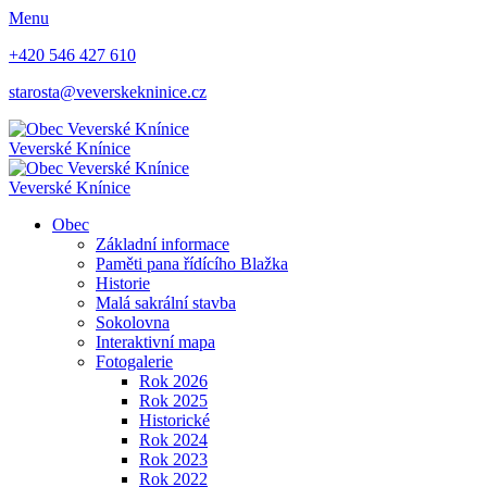
Menu
+420 546 427 610
starosta@veverskekninice.cz
Veverské Knínice
Veverské Knínice
Obec
Základní informace
Paměti pana řídícího Blažka
Historie
Malá sakrální stavba
Sokolovna
Interaktivní mapa
Fotogalerie
Rok 2026
Rok 2025
Historické
Rok 2024
Rok 2023
Rok 2022