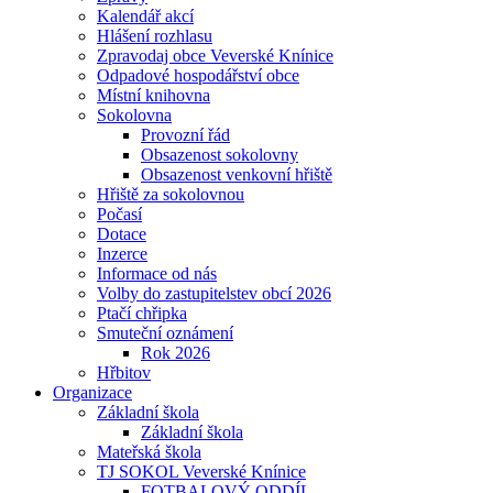
Kalendář akcí
Hlášení rozhlasu
Zpravodaj obce Veverské Knínice
Odpadové hospodářství obce
Místní knihovna
Sokolovna
Provozní řád
Obsazenost sokolovny
Obsazenost venkovní hřiště
Hřiště za sokolovnou
Počasí
Dotace
Inzerce
Informace od nás
Volby do zastupitelstev obcí 2026
Ptačí chřipka
Smuteční oznámení
Rok 2026
Hřbitov
Organizace
Základní škola
Základní škola
Mateřská škola
TJ SOKOL Veverské Knínice
FOTBALOVÝ ODDÍL