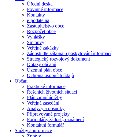
Úřední deska
Povinné informace
Kontakty
e-podatelna
Zastupitelstvo obce
Rozpočet obce
Vyhlášky
Smlouvy
Veřejné zakázky
Žádosti dle zákona o poskytování informací
Strategický rozvojový dokument
Dotazy občanů
Územní plán obce
Ochrana osobních údajů
Občan
Praktické informace
Řešeních životních situací
Plán zimní údržby
Veřejná zasedání
Analýzy a posudky
Připravované projekty
Formuláře, žádostí, oznámení
Kontaktní formulář
Služby a informace
Zprávy