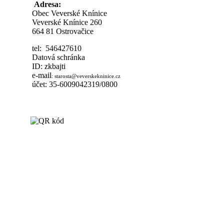
Adresa:
Obec Veverské Knínice
Veverské Knínice 260
664 81 Ostrovačice
tel: 546427610
Datová schránka
ID: zkbajti
e-mail
:
starosta@veverskekninice.cz
účet: 35-6009042319/0800