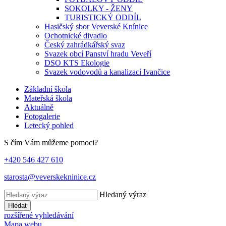
SOKOLKY - ŽENY
TURISTICKÝ ODDÍL
Hasičský sbor Veverské Knínice
Ochotnické divadlo
Český zahrádkářský svaz
Svazek obcí Panství hradu Veveří
DSO KTS Ekologie
Svazek vodovodů a kanalizací Ivančice
Základní škola
Mateřská škola
Aktuálně
Fotogalerie
Letecký pohled
S čím Vám můžeme pomoci?
+420 546 427 610
starosta@veverskekninice.cz
Hledaný výraz
Hledat
rozšířené vyhledávání
Mapa webu