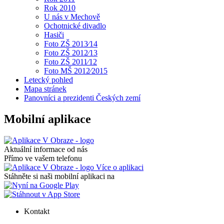
Rok 2010
U nás v Mechově
Ochotnické divadlo
Hasiči
Foto ZŠ 2013⁄14
Foto ZŠ 2012⁄13
Foto ZŠ 2011⁄12
Foto MŠ 2012⁄2015
Letecký pohled
Mapa stránek
Panovníci a prezidenti Českých zemí
Mobilní aplikace
Aktuální informace od nás
Přímo ve vašem telefonu
Více o aplikaci
Stáhněte si naši mobilní aplikaci na
Kontakt