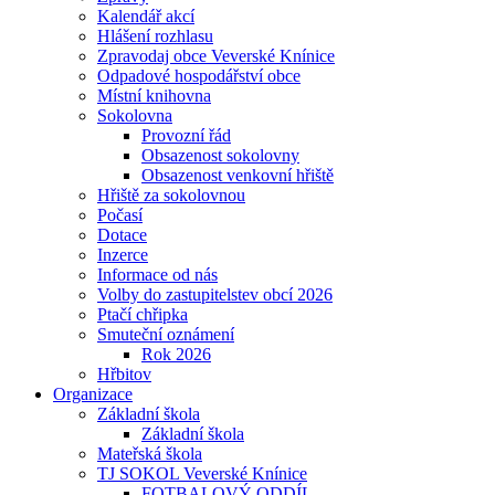
Kalendář akcí
Hlášení rozhlasu
Zpravodaj obce Veverské Knínice
Odpadové hospodářství obce
Místní knihovna
Sokolovna
Provozní řád
Obsazenost sokolovny
Obsazenost venkovní hřiště
Hřiště za sokolovnou
Počasí
Dotace
Inzerce
Informace od nás
Volby do zastupitelstev obcí 2026
Ptačí chřipka
Smuteční oznámení
Rok 2026
Hřbitov
Organizace
Základní škola
Základní škola
Mateřská škola
TJ SOKOL Veverské Knínice
FOTBALOVÝ ODDÍL