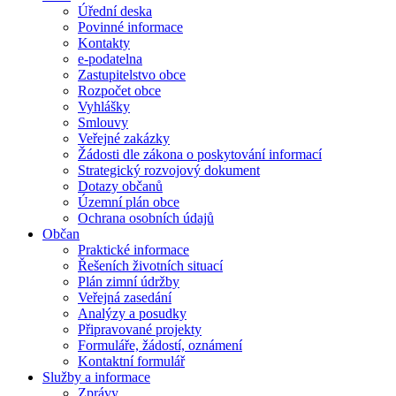
Úřední deska
Povinné informace
Kontakty
e-podatelna
Zastupitelstvo obce
Rozpočet obce
Vyhlášky
Smlouvy
Veřejné zakázky
Žádosti dle zákona o poskytování informací
Strategický rozvojový dokument
Dotazy občanů
Územní plán obce
Ochrana osobních údajů
Občan
Praktické informace
Řešeních životních situací
Plán zimní údržby
Veřejná zasedání
Analýzy a posudky
Připravované projekty
Formuláře, žádostí, oznámení
Kontaktní formulář
Služby a informace
Zprávy