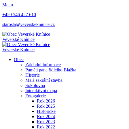
Menu
+420 546 427 610
starosta@veverskekninice.cz
Veverské Knínice
Veverské Knínice
Obec
Základní informace
Paměti pana řídícího Blažka
Historie
Malá sakrální stavba
Sokolovna
Interaktivní mapa
Fotogalerie
Rok 2026
Rok 2025
Historické
Rok 2024
Rok 2023
Rok 2022