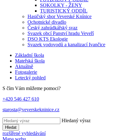
SOKOLKY - ŽENY
TURISTICKÝ ODDÍL
Hasičský sbor Veverské Knínice
Ochotnické divadlo
Český zahrádkářský svaz
Svazek obcí Panství hradu Veveří
DSO KTS Ekologie
Svazek vodovodů a kanalizací Ivančice
Základní škola
Mateřská škola
Aktuálně
Fotogalerie
Letecký pohled
S čím Vám můžeme pomoci?
+420 546 427 610
starosta@veverskekninice.cz
Hledaný výraz
Hledat
rozšířené vyhledávání
Mapa webu