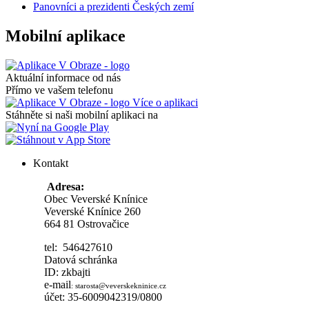
Panovníci a prezidenti Českých zemí
Mobilní aplikace
Aktuální informace od nás
Přímo ve vašem telefonu
Více o aplikaci
Stáhněte si naši mobilní aplikaci na
Kontakt
Adresa:
Obec Veverské Knínice
Veverské Knínice 260
664 81 Ostrovačice
tel: 546427610
Datová schránka
ID: zkbajti
e-mail
:
starosta@veverskekninice.cz
účet: 35-6009042319/0800