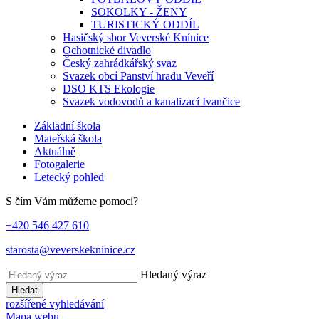
SOKOLKY - ŽENY
TURISTICKÝ ODDÍL
Hasičský sbor Veverské Knínice
Ochotnické divadlo
Český zahrádkářský svaz
Svazek obcí Panství hradu Veveří
DSO KTS Ekologie
Svazek vodovodů a kanalizací Ivančice
Základní škola
Mateřská škola
Aktuálně
Fotogalerie
Letecký pohled
S čím Vám můžeme pomoci?
+420 546 427 610
starosta@veverskekninice.cz
Hledaný výraz
Hledat
rozšířené vyhledávání
Mapa webu