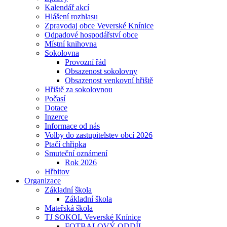
Kalendář akcí
Hlášení rozhlasu
Zpravodaj obce Veverské Knínice
Odpadové hospodářství obce
Místní knihovna
Sokolovna
Provozní řád
Obsazenost sokolovny
Obsazenost venkovní hřiště
Hřiště za sokolovnou
Počasí
Dotace
Inzerce
Informace od nás
Volby do zastupitelstev obcí 2026
Ptačí chřipka
Smuteční oznámení
Rok 2026
Hřbitov
Organizace
Základní škola
Základní škola
Mateřská škola
TJ SOKOL Veverské Knínice
FOTBALOVÝ ODDÍL