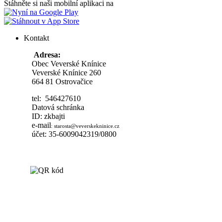
Stáhněte si naši mobilní aplikaci na
Kontakt
Adresa:
Obec Veverské Knínice
Veverské Knínice 260
664 81 Ostrovačice
tel: 546427610
Datová schránka
ID: zkbajti
e-mail
:
starosta@veverskekninice.cz
účet: 35-6009042319/0800