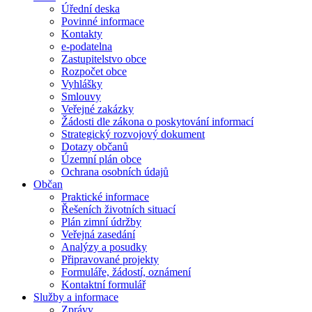
Úřední deska
Povinné informace
Kontakty
e-podatelna
Zastupitelstvo obce
Rozpočet obce
Vyhlášky
Smlouvy
Veřejné zakázky
Žádosti dle zákona o poskytování informací
Strategický rozvojový dokument
Dotazy občanů
Územní plán obce
Ochrana osobních údajů
Občan
Praktické informace
Řešeních životních situací
Plán zimní údržby
Veřejná zasedání
Analýzy a posudky
Připravované projekty
Formuláře, žádostí, oznámení
Kontaktní formulář
Služby a informace
Zprávy