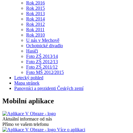
Rok 2016
Rok 2015
Rok 2013
Rok 2014
Rok 2012
Rok 2011
Rok 2010
U nás v Mechově
Ochotnické divadlo
Hasiči
Foto ZŠ 2013⁄14
Foto ZŠ 2012⁄13
Foto ZŠ 2011⁄12
Foto MŠ 2012⁄2015
Letecký pohled
Mapa stránek
Panovníci a prezidenti Českých zemí
Mobilní aplikace
Aktuální informace od nás
Přímo ve vašem telefonu
Více o aplikaci