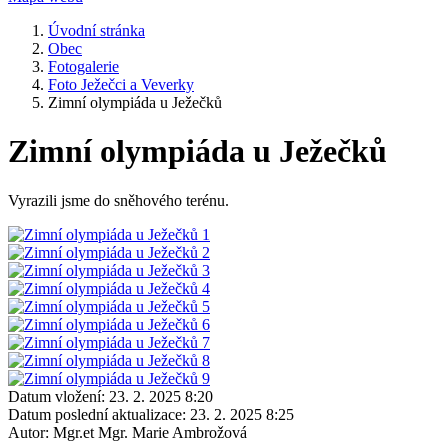
Úvodní stránka
Obec
Fotogalerie
Foto Ježečci a Veverky
Zimní olympiáda u Ježečků
Zimní olympiáda u Ježečků
Vyrazili jsme do sněhového terénu.
Datum vložení:
23. 2. 2025 8:20
Datum poslední aktualizace:
23. 2. 2025 8:25
Autor:
Mgr.et Mgr. Marie Ambrožová