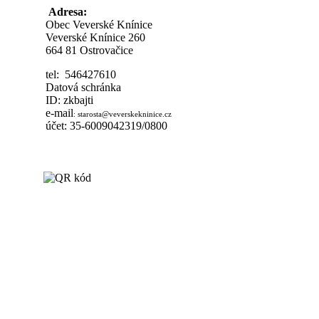
Adresa:
Obec Veverské Knínice
Veverské Knínice 260
664 81 Ostrovačice
tel: 546427610
Datová schránka
ID: zkbajti
e-mail
:
starosta@veverskekninice.cz
účet: 35-6009042319/0800