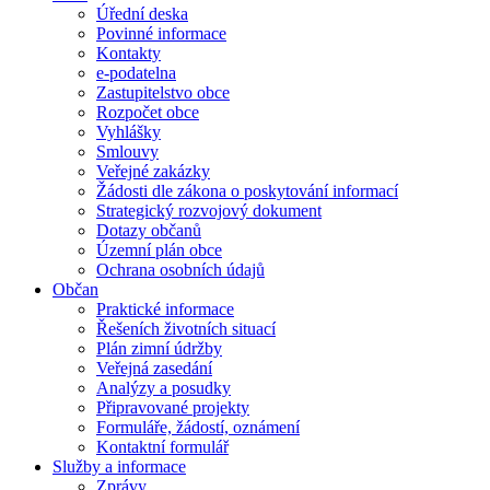
Úřední deska
Povinné informace
Kontakty
e-podatelna
Zastupitelstvo obce
Rozpočet obce
Vyhlášky
Smlouvy
Veřejné zakázky
Žádosti dle zákona o poskytování informací
Strategický rozvojový dokument
Dotazy občanů
Územní plán obce
Ochrana osobních údajů
Občan
Praktické informace
Řešeních životních situací
Plán zimní údržby
Veřejná zasedání
Analýzy a posudky
Připravované projekty
Formuláře, žádostí, oznámení
Kontaktní formulář
Služby a informace
Zprávy