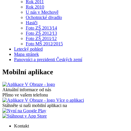
Rok 2011
Rok 2010
U nás v Mechově
Ochotnické divadlo
Hasiči
Foto ZŠ 2013⁄14
Foto ZŠ 2012⁄13
Foto ZŠ 2011⁄12
Foto MŠ 2012⁄2015
Letecký pohled
Mapa stránek
Panovníci a prezidenti Českých zemí
Mobilní aplikace
Aktuální informace od nás
Přímo ve vašem telefonu
Více o aplikaci
Stáhněte si naši mobilní aplikaci na
Kontakt