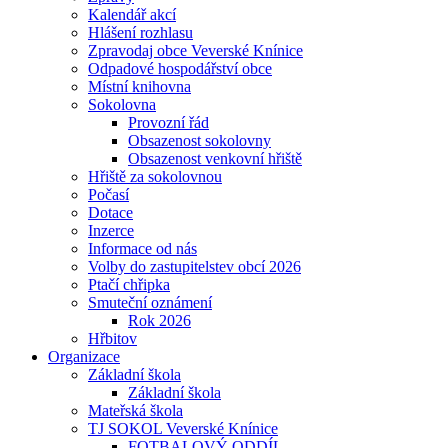
Kalendář akcí
Hlášení rozhlasu
Zpravodaj obce Veverské Knínice
Odpadové hospodářství obce
Místní knihovna
Sokolovna
Provozní řád
Obsazenost sokolovny
Obsazenost venkovní hřiště
Hřiště za sokolovnou
Počasí
Dotace
Inzerce
Informace od nás
Volby do zastupitelstev obcí 2026
Ptačí chřipka
Smuteční oznámení
Rok 2026
Hřbitov
Organizace
Základní škola
Základní škola
Mateřská škola
TJ SOKOL Veverské Knínice
FOTBALOVÝ ODDÍL