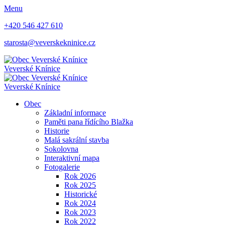
Menu
+420 546 427 610
starosta@veverskekninice.cz
Veverské Knínice
Veverské Knínice
Obec
Základní informace
Paměti pana řídícího Blažka
Historie
Malá sakrální stavba
Sokolovna
Interaktivní mapa
Fotogalerie
Rok 2026
Rok 2025
Historické
Rok 2024
Rok 2023
Rok 2022