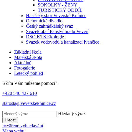
SOKOLKY - ŽENY
TURISTICKÝ ODDÍL
Hasičský sbor Veverské Knínice
Ochotnické divadlo
Český zahrádkářský svaz
Svazek obcí Panství hradu Veveří
DSO KTS Ekologie
Svazek vodovodů a kanalizací Ivančice
Základní škola
Mateřská škola
Aktuálně
Fotogalerie
Letecký pohled
S čím Vám můžeme pomoci?
+420 546 427 610
starosta@veverskekninice.cz
Hledaný výraz
Hledat
rozšířené vyhledávání
Mapa webu